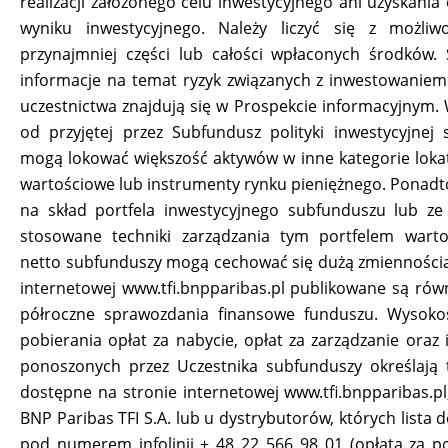
realizacji założonego celu inwestycyjnego ani uzyskania
wyniku inwestycyjnego. Należy liczyć się z możliwo
przynajmniej części lub całości wpłaconych środków.
informacje na temat ryzyk związanych z inwestowaniem
uczestnictwa znajdują się w Prospekcie informacyjnym. 
od przyjętej przez Subfundusz polityki inwestycyjnej
mogą lokować większość aktywów w inne kategorie lokat
wartościowe lub instrumenty rynku pieniężnego. Ponadt
na skład portfela inwestycyjnego subfunduszu lub ze
stosowane techniki zarządzania tym portfelem wart
netto subfunduszy mogą cechować się dużą zmiennością
internetowej www.tfi.bnpparibas.pl publikowane są równ
półroczne sprawozdania finansowe funduszu. Wysoko
pobierania opłat za nabycie, opłat za zarządzanie oraz 
ponoszonych przez Uczestnika subfunduszy określają 
dostępne na stronie internetowej www.tfi.bnpparibas.pl,
BNP Paribas TFI S.A. lub u dystrybutorów, których lista 
pod numerem infolinii + 48 22 566 98 01 (opłata za p