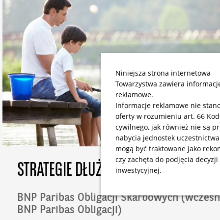
Niniejsza strona internetowa
Towarzystwa zawiera informacj
reklamowe.
Informacje reklamowe nie stan
oferty w rozumieniu art. 66 Ko
cywilnego, jak również nie są p
nabycia jednostek uczestnictwa 
mogą być traktowane jako reko
czy zachęta do podjęcia decyzji
STRATEGIE DŁUŻNE
inwestycyjnej.
BNP Paribas Obligacji Skarbowych (wcześni
BNP Paribas Obligacji)