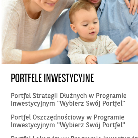
PORTFELE INWESTYCYJNE
Portfel Strategii Dłużnych w Programie
Inwestycyjnym "Wybierz Swój Portfel"
Portfel Oszczędnościowy w Programie
Inwestycyjnym "Wybierz Swój Portfel"