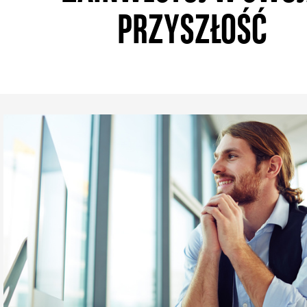
PRZYSZŁOŚĆ