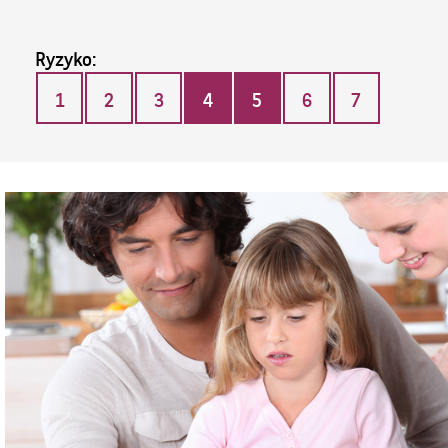
Ryzyko: