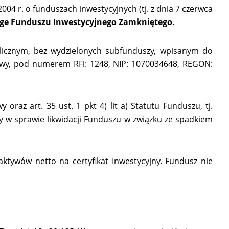
04 r. o funduszach inwestycyjnych (tj. z dnia 7 czerwca
tage Funduszu Inwestycyjnego Zamkniętego.
licznym, bez wydzielonych subfunduszy, wpisanym do
owy, pod numerem RFi: 1248, NIP: 1070034648, REGON:
az art. 35 ust. 1 pkt 4) lit a) Statutu Funduszu, tj.
 w sprawie likwidacji Funduszu w związku ze spadkiem
ktywów netto na certyfikat Inwestycyjny. Fundusz nie