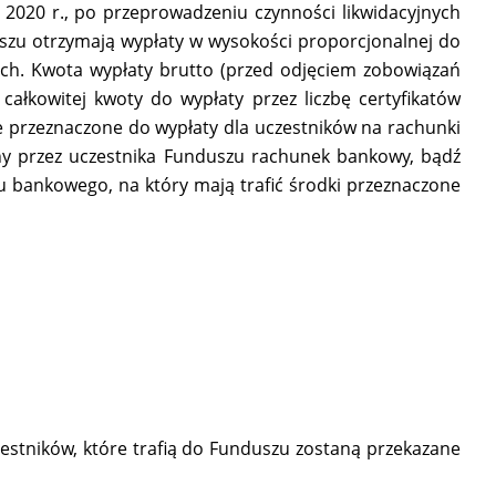
 2020 r., po przeprowadzeniu czynności likwidacyjnych
uszu otrzymają wypłaty w wysokości proporcjonalnej do
ych. Kwota wypłaty brutto (przed odjęciem zobowiązań
ałkowitej kwoty do wypłaty przez liczbę certyfikatów
e przeznaczone do wypłaty dla uczestników na rachunki
any przez uczestnika Funduszu rachunek bankowy, bądź
ankowego, na który mają trafić środki przeznaczone
stników, które trafią do Funduszu zostaną przekazane