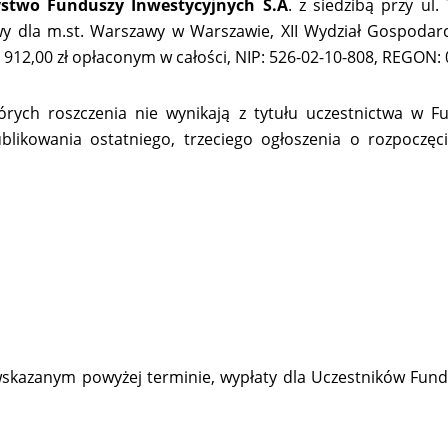
stwo Funduszy Inwestycyjnych S.A
. z siedzibą przy u
y dla m.st. Warszawy w Warszawie, XII Wydział Gospoda
912,00 zł opłaconym w całości, NIP: 526-02-10-808, REGON:
tórych roszczenia nie wynikają z tytułu uczestnictwa w 
ikowania ostatniego, trzeciego ogłoszenia o rozpoczęc
.
 wskazanym powyżej terminie, wypłaty dla Uczestników F