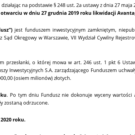
ziałając na podstawie § 248 ust. 2a ustawy z dnia 27 maja 20
o otwarciu w dniu 27 grudnia 2019 roku likwidacji Avan
dusz”)
jest funduszem inwestycyjnym zamkniętym, niepub
z Sąd Okręgowy w Warszawie, VII Wydział Cywilny Rejestr
rzesłanki, o której mowa w art. 246 ust. 1 pkt 6 Ustawy or
szy Inwestycyjnych S.A. zarządzającego Funduszem uchwały
00,00 (osiem milionów) złotych.
oku
. Po tym dniu Fundusz nie dokonuje wyceny wartości a
ły zostaną odrzucone.
 2020 roku.