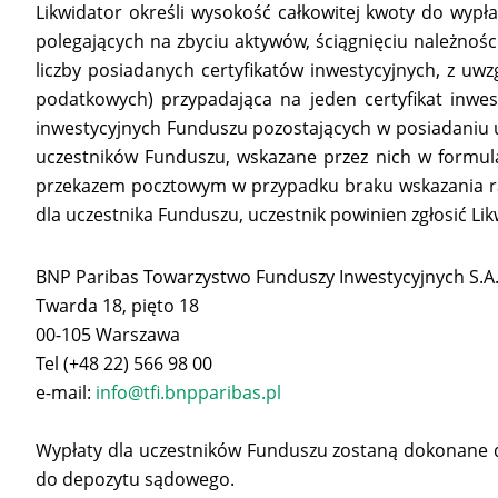
Likwidator określi wysokość całkowitej kwoty do wypł
polegających na zbyciu aktywów, ściągnięciu należnoś
liczby posiadanych certyfikatów inwestycyjnych, z u
podatkowych) przypadająca na jeden certyfikat inwest
inwestycyjnych Funduszu pozostających w posiadaniu u
uczestników Funduszu, wskazane przez nich w formula
przekazem pocztowym w przypadku braku wskazania r
dla uczestnika Funduszu, uczestnik powinien zgłosić Lik
BNP Paribas Towarzystwo Funduszy Inwestycyjnych S.A
Twarda 18, pięto 18
00-105 Warszawa
Tel (+48 22) 566 98 00
e-mail:
info@tfi.bnpparibas.pl
Wypłaty dla uczestników Funduszu zostaną dokonane do
do depozytu sądowego.