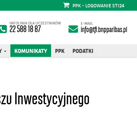
PPK - LOGOWANIE STI24
INFOLINIA DLA UCZESTNIKÓW
E-MAIL
22 588 18 87
info@tfi.bnpparibas.pl
Y
KOMUNIKATY
PPK
PODATKI
uszu Inwestycyjnego