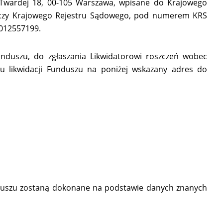
l. Twardej 18, 00-105 Warszawa, wpisane do Krajowego
rczy Krajowego Rejestru Sądowego, pod numerem KRS
 012557199.
Funduszu, do zgłaszania Likwidatorowi roszczeń wobec
iu likwidacji Funduszu na poniżej wskazany adres do
unduszu zostaną dokonane na podstawie danych znanych