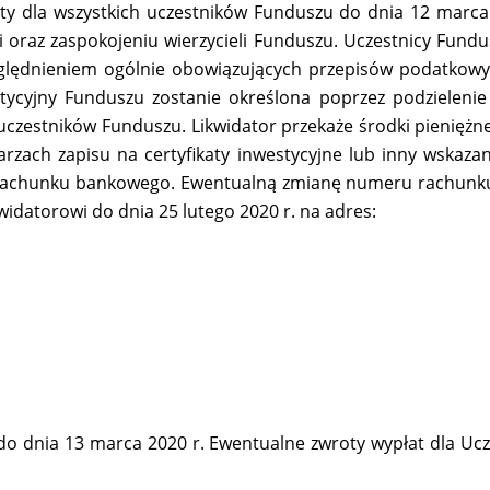
aty dla wszystkich uczestników Funduszu do dnia 12 marca
ci oraz zaspokojeniu wierzycieli Funduszu. Uczestnicy Fund
względnieniem ogólnie obowiązujących przepisów podatkow
ycyjny Funduszu zostanie określona poprzez podzielenie c
czestników Funduszu. Likwidator przekaże środki pieniężn
rzach zapisu na certyfikaty inwestycyjne lub inny wskaz
achunku bankowego. Ewentualną zmianę numeru rachunku b
widatorowi do dnia 25 lutego 2020 r. na adres:
.
 dnia 13 marca 2020 r. Ewentualne zwroty wypłat dla Ucze