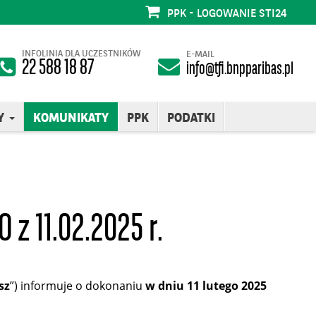
PPK - LOGOWANIE STI24
INFOLINIA DLA UCZESTNIKÓW
E-MAIL
22 588 18 87
info@tfi.bnpparibas.pl
Y
KOMUNIKATY
PPK
PODATKI
z 11.02.2025 r.
sz
”) informuje o dokonaniu
w dniu 11 lutego 2025