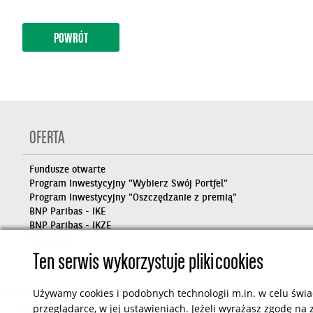
POWRÓT
OFERTA
Fundusze otwarte
Program Inwestycyjny "Wybierz Swój Portfel"
Program Inwestycyjny "Oszczędzanie z premią"
BNP Paribas - IKE
BNP Paribas - IKZE
Pozostałe
Ten serwis wykorzystuje pliki cookies
Używamy cookies i podobnych technologii m.in. w celu świa
© 2026 BNP Paribas TFI S.A.
przeglądarce, w jej ustawieniach. Jeżeli wyrażasz zgodę na z
Projekt i realizacja
JMC
Powered