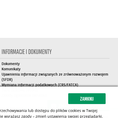
INFORMACJE I DOKUMENTY
Dokumenty
Komunikaty
Ujawnienia informacji związanych ze zrównoważonym rozwojem
(SFDR)
Wymiana informacji podatkowych (CRS/FATCA)
Dane osobowe (RODO)
Zasady zgłaszania naruszeń
ZAMKNIJ
ZNAJDŹ DYSTRYBUTORA
 przechowywania lub dostępu do plików cookies w Twojej
 nie wyrażasz zgody – zmień ustawienia swojej przeglądarki.
Nota prawna
Polityka cookies
Mapa strony