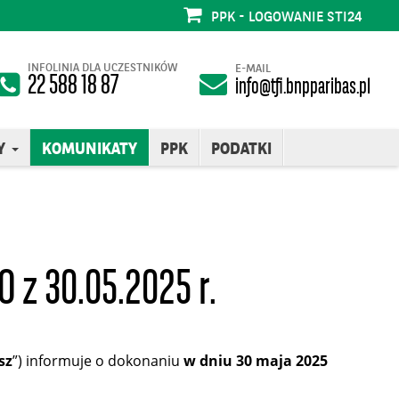
PPK - LOGOWANIE STI24
INFOLINIA DLA UCZESTNIKÓW
E-MAIL
22 588 18 87
info@tfi.bnpparibas.pl
Y
KOMUNIKATY
PPK
PODATKI
 z 30.05.2025 r.
sz
”) informuje o dokonaniu
w dniu 30 maja 2025