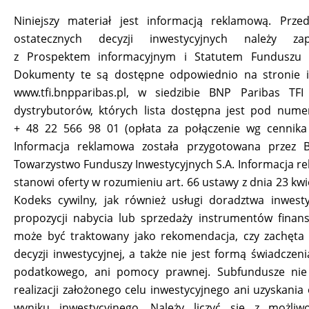
Niniejszy materiał jest informacją reklamową. Prze
ostatecznych decyzji inwestycyjnych należy za
z Prospektem informacyjnym i Statutem Funduszu 
Dokumenty te są dostępne odpowiednio na stronie i
www.tfi.bnpparibas.pl, w siedzibie BNP Paribas TFI
dystrybutorów, których lista dostępna jest pod numer
+ 48 22 566 98 01 (opłata za połączenie wg cennika 
Informacja reklamowa została przygotowana przez 
Towarzystwo Funduszy Inwestycyjnych S.A. Informacja r
stanowi oferty w rozumieniu art. 66 ustawy z dnia 23 kwi
Kodeks cywilny, jak również usługi doradztwa inwest
propozycji nabycia lub sprzedaży instrumentów finan
może być traktowany jako rekomendacja, czy zachęta 
decyzji inwestycyjnej, a także nie jest formą świadczen
podatkowego, ani pomocy prawnej. Subfundusze nie
realizacji założonego celu inwestycyjnego ani uzyskania
wyniku inwestycyjnego. Należy liczyć się z możliwo