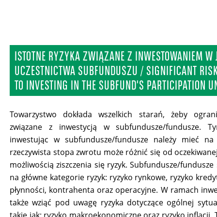
ISTOTNE RYZYKA ZWIĄZANE Z INWESTOWANIEM W 
UCZESTNICTWA SUBFUNDUSZU / SIGNIFICANT RISK
TO INVESTING IN THE SUBFUND'S PARTICIPATION U
Towarzystwo dokłada wszelkich starań, żeby ograni
związane z inwestycją w subfundusze/fundusze. T
inwestując w subfundusze/fundusze należy mieć na
rzeczywista stopa zwrotu może różnić się od oczekiwanej
możliwością ziszczenia się ryzyk. Subfundusze/fundusze
na główne kategorie ryzyk: ryzyko rynkowe, ryzyko kredy
płynności, kontrahenta oraz operacyjne. W ramach inwes
także wziąć pod uwagę ryzyka dotyczące ogólnej sytua
takie jak: ryzyko makroekonomiczne oraz ryzyko inflacji