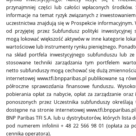
przynajmniej części lub całości wpłaconych środków.
informacje na temat ryzyk związanych z inwestowaniem
uczestnictwa znajdują się w Prospekcie informacyjnym. 
od przyjętej przez Subfundusz polityki inwestycyjnej
mogą lokować większość aktywów w inne kategorie lokat
wartościowe lub instrumenty rynku pieniężnego. Ponadt
na skład portfela inwestycyjnego subfunduszu lub ze
stosowane techniki zarządzania tym portfelem wart
netto subfunduszy mogą cechować się dużą zmiennością
internetowej www.tfi.bnpparibas.pl publikowane są równ
półroczne sprawozdania finansowe funduszu. Wysoko
pobierania opłat za nabycie, opłat za zarządzanie oraz 
ponoszonych przez Uczestnika subfunduszy określają 
dostępne na stronie internetowej www.tfi.bnpparibas.pl,
BNP Paribas TFI S.A. lub u dystrybutorów, których lista 
pod numerem infolinii + 48 22 566 98 01 (opłata za p
cennika operatora).