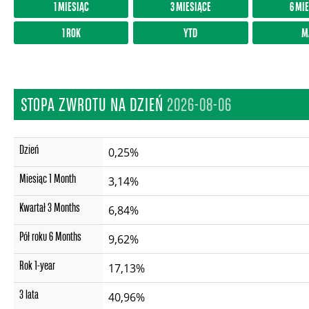
1 MIESIĄC
3 MIESIĄCE
6 MI
1 ROK
YTD
M
STOPA ZWROTU NA DZIEŃ
2026-08-06
Dzień
0,25%
Miesiąc
1 Month
3,14%
Kwartał
3 Months
6,84%
Pół roku
6 Months
9,62%
Rok
1-year
17,13%
3 lata
40,96%