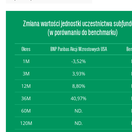
Zmiana wartości jednostki uczestnictwa subfun
(w porównaniu do benchmarku)
Okres
BNP Paribas Akcji Wzrostowych USA
Be
1M
-3,52%
3M
3,93%
12M
8,80%
36M
40,97%
60M
ND.
120M
ND.