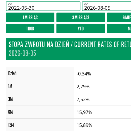
od
do
1 MIESIĄC
3 MIESIĄCE
6 MI
1 ROK
YTD
M
STOPA ZWROTU NA DZIEŃ / CURRENT RATES OF RE
2026-08-05
Dzień
-0,34%
1M
2,79%
3M
7,52%
6M
15,97%
12M
15,89%