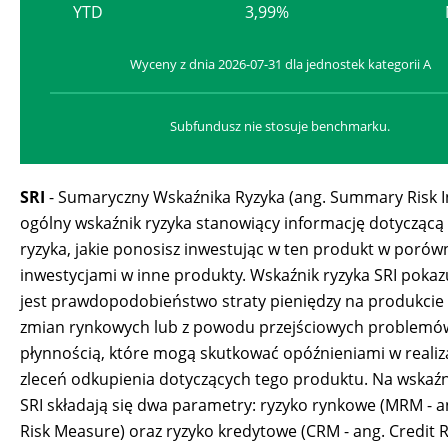
YTD
3,99%
Wyceny z dnia 2026-07-31 dla jednostek kategorii A
Subfundusz nie stosuje benchmarku.
SRI
- Sumaryczny Wskaźnika Ryzyka (ang. Summary Risk In
ogólny wskaźnik ryzyka stanowiący informację dotycząc
ryzyka, jakie ponosisz inwestując w ten produkt w porów
inwestycjami w inne produkty. Wskaźnik ryzyka SRI pokazu
jest prawdopodobieństwo straty pieniędzy na produkci
zmian rynkowych lub z powodu przejściowych problemó
płynnością, które mogą skutkować opóźnieniami w realiz
zleceń odkupienia dotyczących tego produktu. Na wskaźn
SRI składają się dwa parametry: ryzyko rynkowe (MRM - a
Risk Measure) oraz ryzyko kredytowe (CRM - ang. Credit R