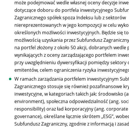
może podejmować wedle własnej oceny decyzje inwe
dotyczące doboru do portfela inwestycyjnego Subfu
Zagranicznego spółek spoza Indeksu lub z sektorów
niereprezentowanych w jego kompozycji w celu wyko
określonych możliwości inwestycyjnych. Będzie się to
możliwością uzyskania przez Subfundusz Zagraniczny
na portfel złożony z około 50 akcji, dobranych wedle 
wynikających z oceny zarządzającego portfelem inwe
przy uwzględnieniu dywersyfikacji pomiędzy sektory 
emitentów, celem ograniczenia ryzyka inwestycyjneg
W ramach zarządzania portfelem inwestycyjnym Su
Zagranicznego stosuje się również pozafinansowe kry
inwestycyjne, w kategoriach takich jak: środowisko (a
environment), społeczna odpowiedzialność (ang. soci
responsibility) oraz ład korporacyjny (ang. corporate
governance), określane łącznie skrótem „ESG”, wobe
Subfundusz Zagraniczny, zgodnie z informacją i zasa