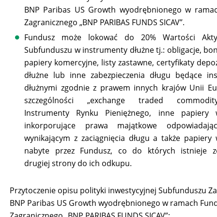
BNP Paribas US Growth wyodrębnionego w rama
Zagranicznego „BNP PARIBAS FUNDS SICAV”.
Fundusz może lokować do 20% Wartości Akt
Subfunduszu w instrumenty dłużne tj.: obligacje, bo
papiery komercyjne, listy zastawne, certyfikaty dep
dłużne lub inne zabezpieczenia długu będące in
dłużnymi zgodnie z prawem innych krajów Unii Eu
szczególności „exchange traded commodity
Instrumenty Rynku Pieniężnego, inne papiery 
inkorporujące prawa majątkowe odpowiadaj
wynikającym z zaciągnięcia długu a także papiery
nabyte przez Fundusz, co do których istnieje z
drugiej strony do ich odkupu.
Przytoczenie opisu polityki inwestycyjnej Subfunduszu Z
BNP Paribas US Growth wyodrębnionego w ramach Fun
Zagranicznego „BNP PARIBAS FUNDS SICAV”: