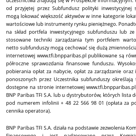
uczestnictwa znajdują się w Prospekcie informacyjnym. 
od przyjętej przez Subfundusz polityki inwestycyjnej
mogą lokować większość aktywów w inne kategorie lokat
wartościowe lub instrumenty rynku pieniężnego. Ponadt
na skład portfela inwestycyjnego subfunduszu lub ze
stosowane techniki zarządzania tym portfelem wart
netto subfunduszy mogą cechować się dużą zmiennością
internetowej www.tfi.bnpparibas.pl publikowane są równ
półroczne sprawozdania finansowe funduszu. Wysoko
pobierania opłat za nabycie, opłat za zarządzanie oraz 
ponoszonych przez Uczestnika subfunduszy określają 
dostępne na stronie internetowej www.tfi.bnpparibas.pl,
BNP Paribas TFI S.A. lub u dystrybutorów, których lista 
pod numerem infolinii + 48 22 566 98 01 (opłata za p
cennika operatora).
BNP Paribas TFI S.A. działa na podstawie zezwolenia Kom
Finansowego i jest nadzorowane przez Komis