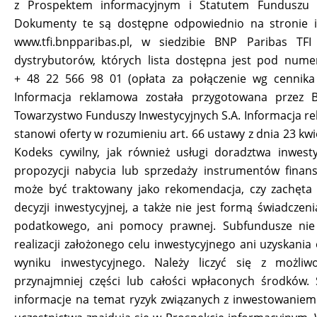
z Prospektem informacyjnym i Statutem Funduszu 
Dokumenty te są dostępne odpowiednio na stronie i
www.tfi.bnpparibas.pl, w siedzibie BNP Paribas TFI
dystrybutorów, których lista dostępna jest pod numer
+ 48 22 566 98 01 (opłata za połączenie wg cennika 
Informacja reklamowa została przygotowana przez 
Towarzystwo Funduszy Inwestycyjnych S.A. Informacja r
stanowi oferty w rozumieniu art. 66 ustawy z dnia 23 kwi
Kodeks cywilny, jak również usługi doradztwa inwest
propozycji nabycia lub sprzedaży instrumentów finan
może być traktowany jako rekomendacja, czy zachęta 
decyzji inwestycyjnej, a także nie jest formą świadczen
podatkowego, ani pomocy prawnej. Subfundusze nie
realizacji założonego celu inwestycyjnego ani uzyskania
wyniku inwestycyjnego. Należy liczyć się z możliwo
przynajmniej części lub całości wpłaconych środków.
informacje na temat ryzyk związanych z inwestowaniem