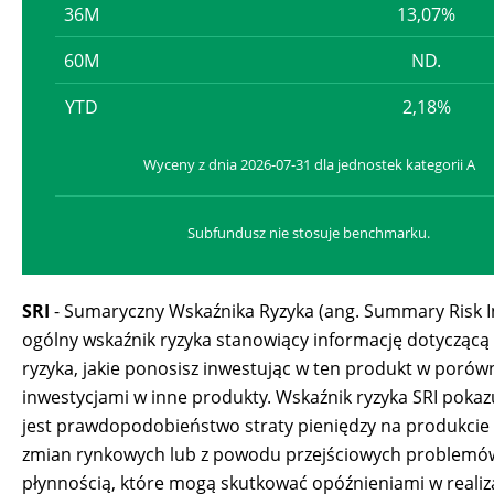
36M
13,07%
60M
ND.
YTD
2,18%
Wyceny z dnia 2026-07-31 dla jednostek kategorii A
Subfundusz nie stosuje benchmarku.
SRI
- Sumaryczny Wskaźnika Ryzyka (ang. Summary Risk In
ogólny wskaźnik ryzyka stanowiący informację dotycząc
ryzyka, jakie ponosisz inwestując w ten produkt w porów
inwestycjami w inne produkty. Wskaźnik ryzyka SRI pokazu
jest prawdopodobieństwo straty pieniędzy na produkci
zmian rynkowych lub z powodu przejściowych problemó
płynnością, które mogą skutkować opóźnieniami w realiz