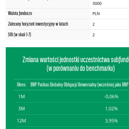
3000
Waluta funduszu
PLN
Zalecany horyzont inwestycyjny w latach
2
SRI (w skali 1-7)
2
Zmiana wartości jednostki uczestnictwa subfun
(w porównaniu do benchmarku)
Okres
BNP Paribas Globalny Obligacji Uniwersalny (wcześniej jako BN
1M
-0,06%
3M
1,02%
12M
3,95%