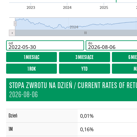
2023
2024
2025
2024
od
do
1 MIESIĄC
3 MIESIĄCE
6 MI
1 ROK
YTD
M
STOPA ZWROTU NA DZIEŃ / CURRENT RATES OF RE
2026-08-06
Dzień
0,01%
1M
0,16%