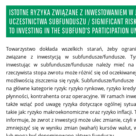
ISTOTNE RYZYKA ZWIĄZANE Z INWESTOWANIEM W 
UCZESTNICTWA SUBFUNDUSZU / SIGNIFICANT RISK
TO INVESTING IN THE SUBFUND'S PARTICIPATION U
Towarzystwo dokłada wszelkich starań, żeby ograni
związane z inwestycją w subfundusze/fundusze. T
inwestując w subfundusze/fundusze należy mieć na
rzeczywista stopa zwrotu może różnić się od oczekiwanej
możliwością ziszczenia się ryzyk. Subfundusze/fundusze
na główne kategorie ryzyk: ryzyko rynkowe, ryzyko kredy
płynności, kontrahenta oraz operacyjne. W ramach inwes
także wziąć pod uwagę ryzyka dotyczące ogólnej sytua
takie jak: ryzyko makroekonomiczne oraz ryzyko inflacji
informuje, że zwrot z inwestycji może ulec zmianie, czyli
zmniejszyć się w wyniku zmian (wahań) kursów walut, 
lub mogą być denominowane aktywa Funduszu.