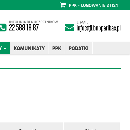
PPK - LOGOWANIE STI24
INFOLINIA DLA UCZESTNIKÓW
E-MAIL
22 588 18 87
info@tfi.bnpparibas.pl
Y
KOMUNIKATY
PPK
PODATKI