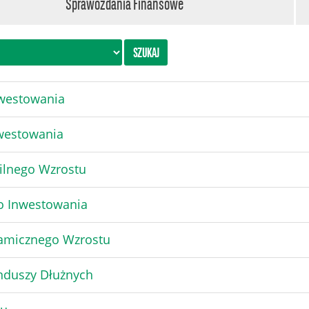
Sprawozdania Finansowe
nwestowania
nwestowania
bilnego Wzrostu
o Inwestowania
namicznego Wzrostu
nduszy Dłużnych