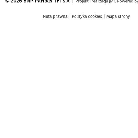
© 2026 BNP Paribas TFI S.A.
Projekt i realizacja
JMC
Powered b
Nota prawna
Polityka cookies
Mapa strony