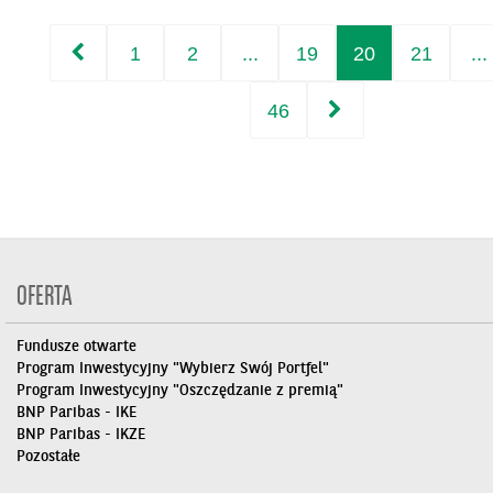
1
2
...
19
20
21
...
46
OFERTA
Fundusze otwarte
Program Inwestycyjny "Wybierz Swój Portfel"
Program Inwestycyjny "Oszczędzanie z premią"
BNP Paribas - IKE
BNP Paribas - IKZE
Pozostałe