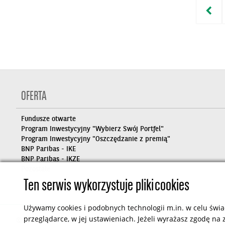
OFERTA
Fundusze otwarte
Program Inwestycyjny "Wybierz Swój Portfel"
Program Inwestycyjny "Oszczędzanie z premią"
BNP Paribas - IKE
BNP Paribas - IKZE
Pozostałe
Ten serwis wykorzystuje pliki cookies
Używamy cookies i podobnych technologii m.in. w celu świa
przeglądarce, w jej ustawieniach. Jeżeli wyrażasz zgodę na z
© 2026 BNP Paribas TFI S.A.
Projekt i realizacja
JMC
Powered