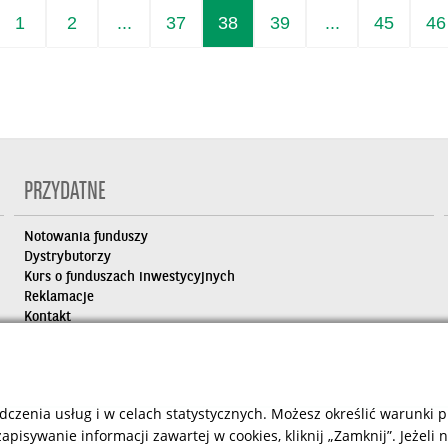
1
2
...
37
38
39
...
45
46
PRZYDATNE
Notowania funduszy
Dystrybutorzy
Kurs o funduszach inwestycyjnych
Reklamacje
Kontakt
dczenia usług i w celach statystycznych. Możesz określić warunki
apisywanie informacji zawartej w cookies, kliknij „Zamknij”. Jeżeli
 by
Contentia CMS