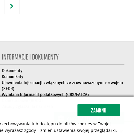
INFORMACJE I DOKUMENTY
Dokumenty
Komunikaty
Ujawnienia informacji związanych ze zrównoważonym rozwojem
(SFDR)
Wymiana informacji podatkowych (CRS/FATCA)
Dane osobowe (RODO)
Zasady zgłaszania naruszeń
ZAMKNIJ
ZNAJDŹ DYSTRYBUTORA
 przechowywania lub dostępu do plików cookies w Twojej
 nie wyrażasz zgody – zmień ustawienia swojej przeglądarki.
Nota prawna
Polityka cookies
Mapa strony