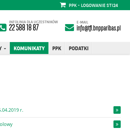
PPK - LOGOWANIE STI24
INFOLINIA DLA UCZESTNIKÓW
E-MAIL
22 588 18 87
info@tfi.bnpparibas.pl
Y
KOMUNIKATY
PPK
PODATKI
.04.2019 r.
solowy