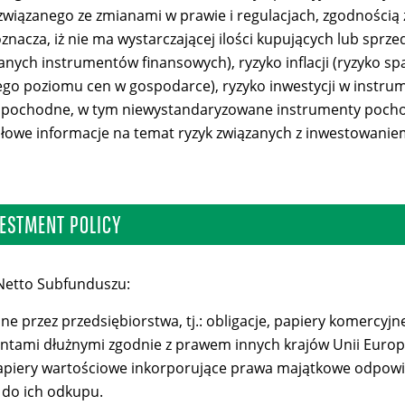
(związanego ze zmianami w prawie i regulacjach, zgodnością
oznacza, iż nie ma wystarczającej ilości kupujących lub spr
nych instrumentów finansowych), ryzyko inflacji (ryzyko s
go poziomu cen w gospodarce), ryzyko inwestycji w instru
pochodne, w tym niewystandaryzowane instrumenty pocho
ółowe informacje na temat ryzyk związanych z inwestowanie
ESTMENT POLICY
Netto Subfunduszu:
 przez przedsiębiorstwa, tj.: obligacje, papiery komercyjne,
entami dłużnymi zgodnie z prawem innych krajów Unii Europ
 papiery wartościowe inkorporujące prawa majątkowe odpowi
y do ich odkupu.