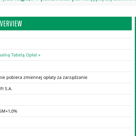
OVERVIEW
ualną Tabelą Opłat »
ie pobiera zmiennej opłaty za zarządzanie
FI S.A.
6M+1,0%