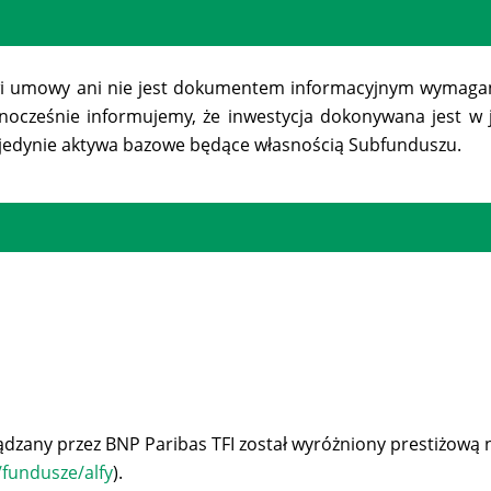
owi umowy ani nie jest dokumentem informacyjnym wymagan
ednocześnie informujemy, że inwestycja dokonywana jest w
 jedynie aktywa bazowe będące własnością Subfunduszu.
dzany przez BNP Paribas TFI został wyróżniony prestiżową n
l/fundusze/alfy
).