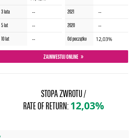
3 lata
2021
--
--
5 lat
2020
--
--
10 lat
Od początku
--
12,03%
ZAINWESTUJ ONLINE
STOPA ZWROTU /
12,03%
RATE OF RETURN:
.