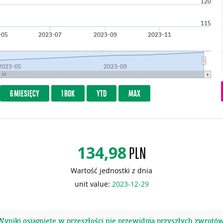
120
115
-05
2023-07
2023-09
2023-11
2023-05
2023-09
6 MIESIĘCY
1 ROK
YTD
MAX
134,98
PLN
Wartość jednostki z dnia
unit value:
2023-12-29
Wyniki osiągnięte w przeszłości nie przewidują przyszłych zwrotów