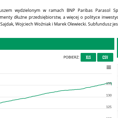
duszem wydzielonym w ramach BNP Paribas Parasol Spe
enty dłużne przedsiębiorstw, a więcej o polityce inwestycy
ajdak, Wojciech Woźniak i Marek Olewiecki. Subfundusz jes
POBIERZ:
XLS
CSV
135
130
125