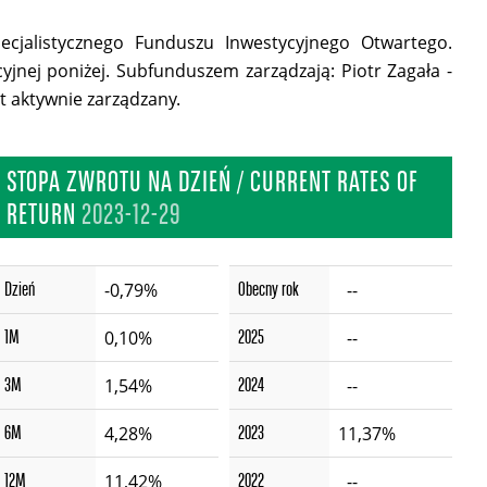
cjalistycznego Funduszu Inwestycyjnego Otwartego.
jnej poniżej. Subfunduszem zarządzają: Piotr Zagała -
t aktywnie zarządzany.
STOPA ZWROTU NA DZIEŃ / CURRENT RATES OF
RETURN
2023-12-29
Dzień
Obecny rok
-0,79%
--
1M
2025
0,10%
--
3M
2024
1,54%
--
6M
2023
4,28%
11,37%
12M
2022
11,42%
--