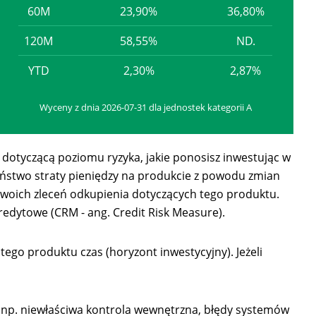
60M
23,90%
36,80%
120M
58,55%
ND.
YTD
2,30%
2,87%
Wyceny z dnia 2026-07-31 dla jednostek kategorii A
 dotyczącą poziomu ryzyka, jakie ponosisz inwestując w
eństwo straty pieniędzy na produkcie z powodu zmian
woich zleceń odkupienia dotyczących tego produktu.
redytowe (CRM - ang. Credit Risk Measure).
tego produktu czas (horyzont inwestycyjny). Jeżeli
ak np. niewłaściwa kontrola wewnętrzna, błędy systemów