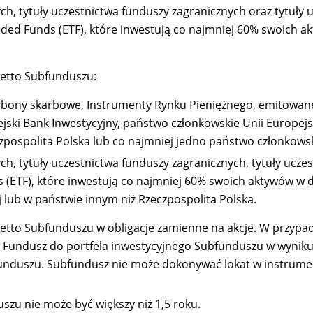
ch, tytuły uczestnictwa funduszy zagranicznych oraz tytuły
aded Funds (ETF), które inwestują co najmniej 60% swoich 
etto Subfunduszu:
je, bony skarbowe, Instrumenty Rynku Pieniężnego, emitowa
ejski Bank Inwestycyjny, państwo członkowskie Unii Europe
czpospolita Polska lub co najmniej jedno państwo członkowsk
ch, tytuły uczestnictwa funduszy zagranicznych, tytuły ucz
s (ETF), które inwestują co najmniej 60% swoich aktywów w
j lub w państwie innym niż Rzeczpospolita Polska.
to Subfunduszu w obligacje zamienne na akcje. W przypadk
ez Fundusz do portfela inwestycyjnego Subfunduszu w wyniku
nduszu. Subfundusz nie może dokonywać lokat w instrumenty
szu nie może być większy niż 1,5 roku.