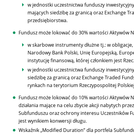
w jednostki uczestnictwa funduszy inwestycyjny
mających siedzibę za granicą oraz Exchange Tr
przedsiębiorstwa.
Fundusz może lokować do 30% wartości Aktywów N
w skarbowe instrumenty dłużne tj.: w obligac
Narodowy Bank Polski, Unię Europejską, Europ
instytucję finansową, której członkiem jest Rze
w jednostki uczestnictwa funduszy inwestycyjny
siedzibę za granicą oraz Exchange Traded Fund
rynkach na terytorium Rzeczypospolitej Polskie
Fundusz może lokować do 10% wartości Aktywów Net
działania mające na celu zbycie akcji nabytych prz
Subfunduszu oraz ochrony interesu Uczestników Fu
jest wynikiem konwersji długu.
Wskaźnik „Modified Duration” dla portfela Subfundu