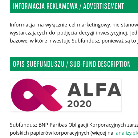
INFORMACJA REKLAMOWA / ADVERTISEMENT
Informacja ma wyłącznie cel marketingowy, nie stan
wystarczających do podjęcia decyzji inwestycyjnej. J
bazowe, w które inwestuje Subfundusz, ponieważ są to
OPIS SUBFUNDUSZU / SUB-FUND DESCRIPTION
Subfundusz BNP Paribas Obligacji Korporacyjnych zarzą
polskich papierów korporacyjnych (więcej na:
analizy.p