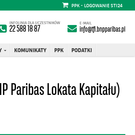
PPK - LOGOWANIE STI24
INFOLINIA DLA UCZESTNIKÓW
E-MAIL
22 588 18 87
info@tfi.bnpparibas.pl
Y
KOMUNIKATY
PPK
PODATKI
P Paribas Lokata Kapitału)