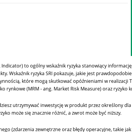
ndicator) to ogólny wskaźnik ryzyka stanowiący informację
ty. Wskaźnik ryzyka SRI pokazuje, jakie jest prawdopodobi
nnością, które mogą skutkować opóźnieniami w realizacji T
yko rynkowe (MRM - ang. Market Risk Measure) oraz ryzyko k
ędziesz utrzymywać inwestycję w produkt przez określony dla 
zyko może się znacznie różnić, a zwrot może być niższy.
jnego (zdarzenia zewnętrzne oraz błędy operacyjne, takie j