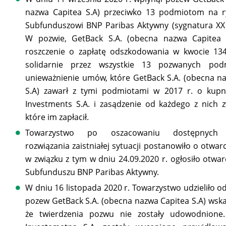
nazwa Capitea S.A) przeciwko 13 podmiotom na 
Subfunduszowi BNP Paribas Aktywny (sygnatura XX
W pozwie, GetBack S.A. (obecna nazwa Capitea S
roszczenie o zapłatę odszkodowania w kwocie 134
solidarnie przez wszystkie 13 pozwanych pod
unieważnienie umów, które GetBack S.A. (obecna n
S.A) zawarł z tymi podmiotami w 2017 r. o kupn
Investments S.A. i zasądzenie od każdego z nich 
które im zapłacił.
Towarzystwo po oszacowaniu dostępnych 
rozwiązania zaistniałej sytuacji postanowiło o otwarci
w związku z tym w dniu 24.09.2020 r. ogłosiło otwarc
Subfunduszu BNP Paribas Aktywny.
W dniu 16 listopada 2020 r. Towarzystwo udzieliło o
pozew GetBack S.A. (obecna nazwa Capitea S.A) wskaz
że twierdzenia pozwu nie zostały udowodnione