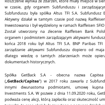
Roszczenie wynika ze zdarzeń, które miały miejsce w sie
w czasie, gdy organem Subfunduszu i zarządzając
Subfunduszu była spółka Altus TFI S.A. Subfundusz 
Aktywny działał w tamtym czasie pod nazwą Raiffeise
Inwestowania i był wydzielony w ramach Raiffeisen SFIO
Został utworzony na zlecenie Raiffeisen Bank Polsk
organem i podmiotem zarządzającym aktywami fundusz
końca 2018 roku był Altus TFI S.A. BNP Paribas TFI 
zarządzanie aktywami Subfunduszu dopiero od maja
dlatego wiedzę o tamtych zdarzeniach może opier
dokumentach historycznych.
Spółka GetBack S.A - obecna nazwa Capitea
(„
GetBack/Capitea
”) w 2017 roku zawarła z Subfun
innymi dwunastoma podmiotami, umowę kupna
Investments S.A. W pozwie z dnia 11.09.2020 roku, Get
podważa cenę akcji, którą zapłaciła oraz skuteczność u