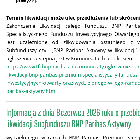
powyżej.
Termin likwidacji może ulec przedłużenia lub skrócen
Zakończenie Likwidacji całego Funduszu BNP Pari
Specjalistycznego Funduszu Inwestycyjnego Otwartego
jest uzależnione od zlikwidowania ostatniego z w
Subfunduszy czyli „BNP Paribas Aktywny w likwidacji”.
ogłoszenia dostępna jest w Komunikatach pod linkiem:
https://www.tfi.bnpparibas.pl/komunikaty,ogloszenie-o-p
likwidacji-bnp-paribas-premium-specjalistyczny-fundusz-
inwestycyjnych-otwarty-oraz-wydzielonego-w-jego-rama
paribas-aktywny.html
Informacja z dnia 8 czerwca 2026 roku o przebi
likwidacji Subfunduszu BNP Paribas Aktywny
wydzielonego w ramach BNP Paribas Premium Specja