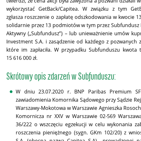
twierdzi, że cena akcji była zawyżona a pozwani działali
wykorzystać GetBack/Capitea. W związku z tym GetB
zgłasza roszczenie o zapłatę odszkodowania w kwocie 13
solidarnie przez 13 podmiotów w tym przez Subfundusz
Aktywny („Subfundusz”) – lub unieważnienie umów kup
Investment S.A. i zasądzenie od każdego z pozwanych 
które im zapłaciła. W przypadku Subfunduszu kwota t
15 616 000 zł.
Skrótowy opis zdarzeń w Subfunduszu:
W dniu 23.07.2020 r. BNP Paribas Premium SF
zawiadomienia Komornika Sądowego przy Sądzie Re
Warszawy-Mokotowa w Warszawie Agnieszka Rosocha
Komornicza nr XXV w Warszawie 02-569 Warszawa
36/222 o wszczęciu egzekucji w celu wykonania za
roszczenia pieniężnego (sygn. GKm 102/20) z wni
S.A. (obecna nazwa Capitea S.A) prowadzonej n