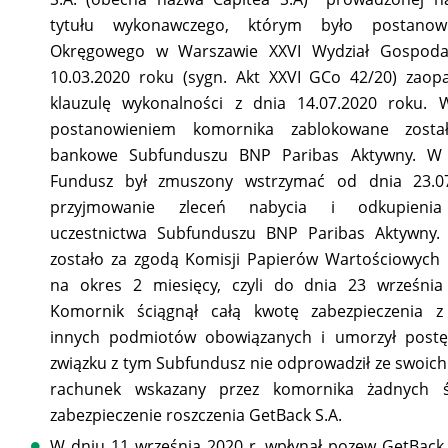
tytułu wykonawczego, którym było postanow
Okręgowego w Warszawie XXVI Wydział Gospoda
10.03.2020 roku (sygn. Akt XXVI GCo 42/20) zaop
klauzulę wykonalności z dnia 14.07.2020 roku. 
postanowieniem komornika zablokowane został
bankowe Subfunduszu BNP Paribas Aktywny. W t
Fundusz był zmuszony wstrzymać od dnia 23.0
przyjmowanie zleceń nabycia i odkupienia
uczestnictwa Subfunduszu BNP Paribas Aktywny. 
zostało za zgodą Komisji Papierów Wartościowych
na okres 2 miesięcy, czyli do dnia 23 września
Komornik ściągnął całą kwotę zabezpieczenia 
innych podmiotów obowiązanych i umorzył post
związku z tym Subfundusz nie odprowadził ze swoic
rachunek wskazany przez komornika żadnych 
zabezpieczenie roszczenia GetBack S.A.
W dniu 11 września 2020 r. wpłynął pozew GetBack