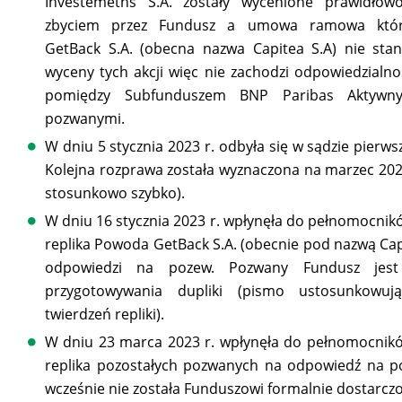
Investemetns S.A. zostały wycenione prawidłow
zbyciem przez Fundusz a umowa ramowa któ
GetBack S.A. (obecna nazwa Capitea S.A) nie stan
wyceny tych akcji więc nie zachodzi odpowiedzialno
pomiędzy Subfunduszem BNP Paribas Aktywn
pozwanymi.
W dniu 5 stycznia 2023 r. odbyła się w sądzie pierw
Kolejna rozprawa została wyznaczona na marzec 202
stosunkowo szybko).
W dniu 16 stycznia 2023 r. wpłynęła do pełnomocni
replika Powoda GetBack S.A. (obecnie pod nazwą Capi
odpowiedzi na pozew. Pozwany Fundusz jest
przygotowywania dupliki (pismo ustosunkowuj
twierdzeń repliki).
W dniu 23 marca 2023 r. wpłynęła do pełnomocnik
replika pozostałych pozwanych na odpowiedź na p
wcześnie nie została Funduszowi formalnie dostarcz