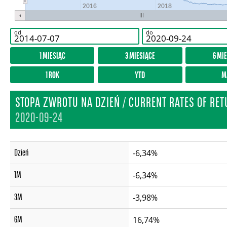
2016
2018
od
do
1 MIESIĄC
3 MIESIĄCE
6 MI
1 ROK
YTD
M
STOPA ZWROTU NA DZIEŃ / CURRENT RATES OF RE
2020-09-24
Dzień
-6,34%
1M
-6,34%
3M
-3,98%
6M
16,74%