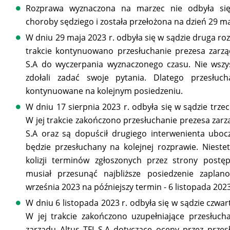
Rozprawa wyznaczona na marzec nie odbyła si
choroby sędziego i została przełożona na dzień 29 ma
W dniu 29 maja 2023 r. odbyła się w sądzie druga ro
trakcie kontynuowano przesłuchanie prezesa zarzą
S.A do wyczerpania wyznaczonego czasu. Nie wszy
zdołali zadać swoje pytania. Dlatego przesłuch
kontynuowane na kolejnym posiedzeniu.
W dniu 17 sierpnia 2023 r. odbyła się w sądzie trze
W jej trakcie zakończono przesłuchanie prezesa zarz
S.A oraz są dopuścił drugiego interwenienta uboc
będzie przesłuchany na kolejnej rozprawie. Niest
kolizji terminów zgłoszonych przez strony postę
musiał przesunąć najbliższe posiedzenie zapla
września 2023 na późniejszy termin - 6 listopada 2023
W dniu 6 listopada 2023 r. odbyła się w sądzie czwa
W jej trakcie zakończono uzupełniające przesłuch
zarządu Altus TFI S.A dotyczące oceny przez prze