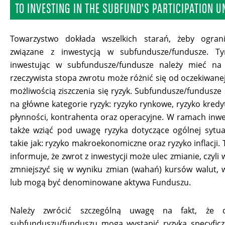
TO INVESTING IN THE SUBFUND'S PARTICIPATION U
Towarzystwo dokłada wszelkich starań, żeby ograni
związane z inwestycją w subfundusze/fundusze. T
inwestując w subfundusze/fundusze należy mieć na
rzeczywista stopa zwrotu może różnić się od oczekiwanej
możliwością ziszczenia się ryzyk. Subfundusze/fundusze
na główne kategorie ryzyk: ryzyko rynkowe, ryzyko kredy
płynności, kontrahenta oraz operacyjne. W ramach inwes
także wziąć pod uwagę ryzyka dotyczące ogólnej sytua
takie jak: ryzyko makroekonomiczne oraz ryzyko inflacji
informuje, że zwrot z inwestycji może ulec zmianie, czyli
zmniejszyć się w wyniku zmian (wahań) kursów walut, 
lub mogą być denominowane aktywa Funduszu.
Należy zwrócić szczególną uwagę na fakt, że 
subfunduszu/funduszu mogą wystąpić ryzyka specyficz