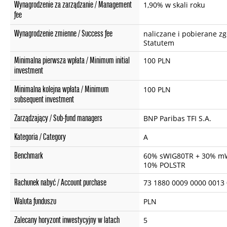
Wynagrodzenie za zarządzanie / Management
1,90% w skali roku
fee
Wynagrodzenie zmienne / Success fee
naliczane i pobierane zg
Statutem
Minimalna pierwsza wpłata / Minimum initial
100 PLN
investment
Minimalna kolejna wpłata / Minimum
100 PLN
subsequent investment
Zarządzający / Sub-fund managers
BNP Paribas TFI S.A.
Kategoria / Category
A
Benchmark
60% sWIG80TR + 30% m
10% POLSTR
Rachunek nabyć / Account purchase
73 1880 0009 0000 0013
Waluta funduszu
PLN
Zalecany horyzont inwestycyjny w latach
5