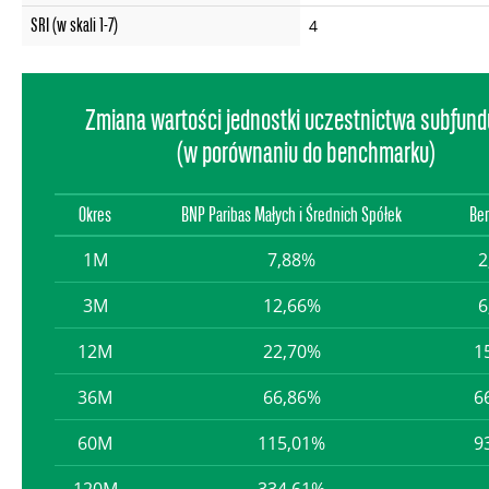
SRI (w skali 1-7)
4
Zmiana wartości jednostki uczestnictwa subfun
(w porównaniu do benchmarku)
Okres
BNP Paribas Małych i Średnich Spółek
Be
1M
7,88%
2
3M
12,66%
6
12M
22,70%
1
36M
66,86%
6
60M
115,01%
9