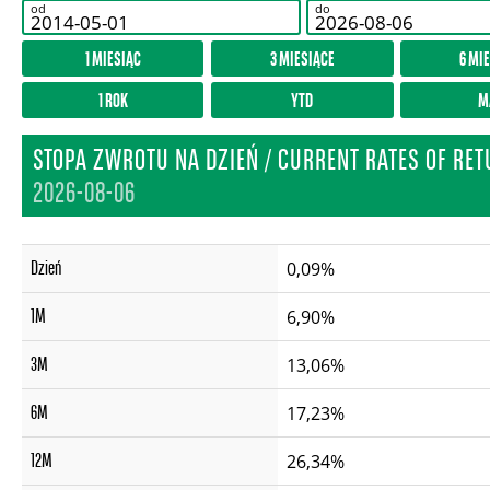
od
do
1 MIESIĄC
3 MIESIĄCE
6 MI
1 ROK
YTD
M
STOPA ZWROTU NA DZIEŃ / CURRENT RATES OF RE
2026-08-06
Dzień
0,09%
1M
6,90%
3M
13,06%
6M
17,23%
12M
26,34%