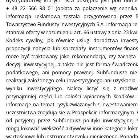
dystrybutorów, których lista dostępna jest pod numer
+ 48 22 566 98 01 (opłata za połączenie wg cennika 
Informacja reklamowa została przygotowana przez 
Towarzystwo Funduszy Inwestycyjnych S.A. Informacja r
stanowi oferty w rozumieniu art. 66 ustawy z dnia 23 kwi
Kodeks cywilny, jak również usługi doradztwa inwest
propozycji nabycia lub sprzedaży instrumentów finan
może być traktowany jako rekomendacja, czy zachęta 
decyzji inwestycyjnej, a także nie jest formą świadczen
podatkowego, ani pomocy prawnej. Subfundusze nie
realizacji założonego celu inwestycyjnego ani uzyskania
wyniku inwestycyjnego. Należy liczyć się z możliwo
przynajmniej części lub całości wpłaconych środków.
informacje na temat ryzyk związanych z inwestowaniem
uczestnictwa znajdują się w Prospekcie informacyjnym. 
od przyjętej przez Subfundusz polityki inwestycyjnej
mogą lokować większość aktywów w inne kategorie lokat
wartościowe lub instrumenty rynku pieniężnego. Ponadt