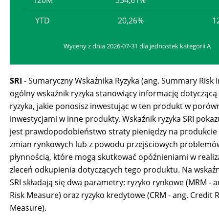
120M
334,61%
YTD
20,26%
1
Wyceny z dnia 2026-07-31 dla jednostek kategorii A
SRI
- Sumaryczny Wskaźnika Ryzyka (ang. Summary Risk In
ogólny wskaźnik ryzyka stanowiący informację dotycząc
ryzyka, jakie ponosisz inwestując w ten produkt w porów
inwestycjami w inne produkty. Wskaźnik ryzyka SRI pokazu
jest prawdopodobieństwo straty pieniędzy na produkci
zmian rynkowych lub z powodu przejściowych problemó
płynnością, które mogą skutkować opóźnieniami w realiz
zleceń odkupienia dotyczących tego produktu. Na wskaźn
SRI składają się dwa parametry: ryzyko rynkowe (MRM - a
Risk Measure) oraz ryzyko kredytowe (CRM - ang. Credit R
Measure).